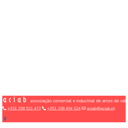
associação comercial e industrial de arcos de va
+351 258 521 473
+351 258 454 524
aciab@aciab.pt