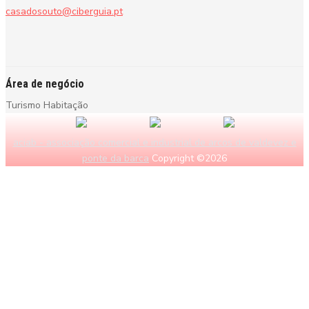
casadosouto@ciberguia.pt
Área de negócio
Turismo Habitação
aciab - associação comercial e industrial de arcos de valdevez e
ponte da barca
Copyright ©2026