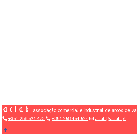
associação comercial e industrial de arcos de va
+351 258 521 473
+351 258 454 524
aciab@aciab.pt